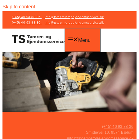
Skip to content
(+45) 40 93 88 36
info@tstoemrerogejendomsservice.dk
(+45) 40 93 88 36
info@tstoemrerogejendomsservice.dk
Menu
(+45) 40 93 88 36
Smidievej 10, 9574 Bælum
info@tstoemrerogejendomsservice.dk